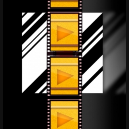
Costa tropica
Costa del sol
TAXISTA
Información Gremial
Gestiones administrativas
Código etico
Para ser taxista
GRANADA
La Alhambra
Sierra Nevada
Granada histórica
VÍDEOS
Vídeos de interés